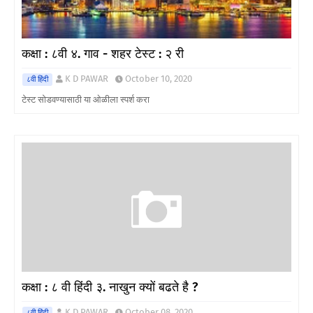
कक्षा : ८वी ४. गाव - शहर टेस्ट : २ री
K D PAWAR
October 10, 2020
८वी हिंदी
टेस्ट सोडवण्यासाठी या ओळीला स्पर्श करा
कक्षा : ८ वी हिंदी ३. नाखुन क्यों बढते है ?
K D PAWAR
October 08, 2020
८वी हिंदी