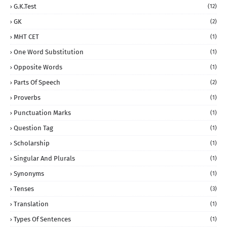
G.K.Test
(12)
GK
(2)
MHT CET
(1)
One Word Substitution
(1)
Opposite Words
(1)
Parts Of Speech
(2)
Proverbs
(1)
Punctuation Marks
(1)
Question Tag
(1)
Scholarship
(1)
Singular And Plurals
(1)
Synonyms
(1)
Tenses
(3)
Translation
(1)
Types Of Sentences
(1)