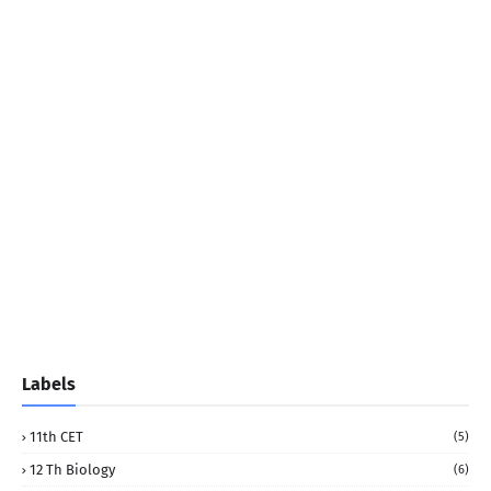
Labels
11th CET
(5)
12 Th Biology
(6)