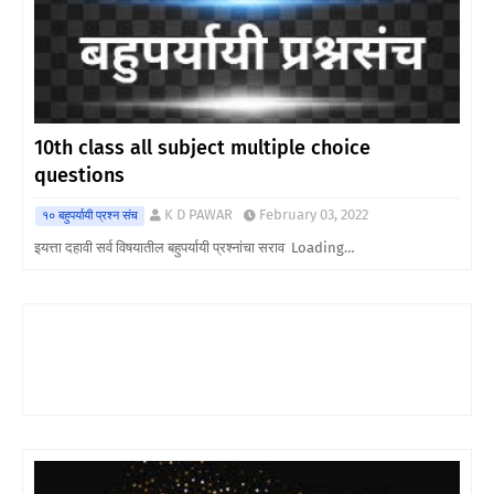
10th class all subject multiple choice
questions
K D PAWAR
February 03, 2022
१० बहुपर्यायी प्रश्न संच
इयत्ता दहावी सर्व विषयातील बहुपर्यायी प्रश्नांचा सराव Loading…