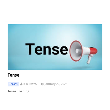
Tense
K D PAWAR
January 29, 2022
Tenses
Tense Loading…