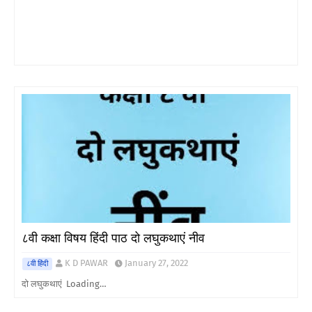
८वी कक्षा विषय हिंदी पाठ दो लघुकथाएं नीव
K D PAWAR
January 27, 2022
८वी हिंदी
दो लघुकथाएं Loading…