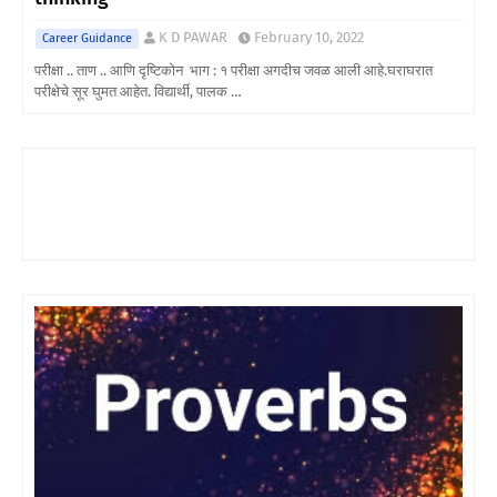
K D PAWAR
February 10, 2022
Career Guidance
परीक्षा .. ताण .. आणि दृष्टिकोन भाग : १ परीक्षा अगदीच जवळ आली आहे.घराघरात
परीक्षेचे सूर घुमत आहेत. विद्यार्थी, पालक …