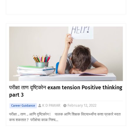
परीक्षा ताण दृष्टिकोन exam tension Positive thinking
part 3
K D PAWAR
February 12, 2022
Career Guidance
परीक्षा .. ताण .. आणि दृष्टिकोन ! पालक आणि शिक्षक विदयार्थ्यांना कशा प्रकारे मदत
करू शकतात ? परीक्षेचा काळ निश्च…