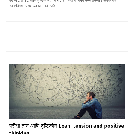
परीक्षा .. ताण .. आणि दृष्टिकोन ! भाग : २ विद्यार्थी काय करू शकतो ? सर्वप्रथम
स्वतःविषयी असणाऱ्या अवाजवी अपेक्षा…
परीक्षा तान आणि दृष्टिकोन Exam tension and positive
thinking