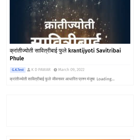
क्रांतीज्योती सावित्रीबाई फुले krantijyoti Savitribai
Phule
K D PAWAR
March 09, 2022
G.K.Test
क्रांतीज्योती सावित्रीबाई फुले जीवनावर आधारित प्रश्न मंजुषा Loading…