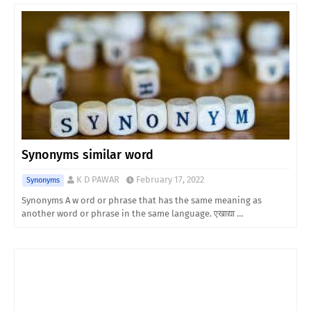
Synonyms similar word
K D PAWAR
February 17, 2022
Synonyms
Synonyms A w ord or phrase that has the same meaning as
another word or phrase in the same language. एखाद्या …