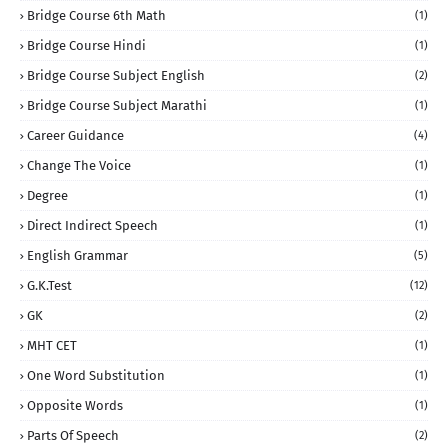
Bridge Course 6th Math
(1)
Bridge Course Hindi
(1)
Bridge Course Subject English
(2)
Bridge Course Subject Marathi
(1)
Career Guidance
(4)
Change The Voice
(1)
Degree
(1)
Direct Indirect Speech
(1)
English Grammar
(5)
G.K.Test
(12)
GK
(2)
MHT CET
(1)
One Word Substitution
(1)
Opposite Words
(1)
Parts Of Speech
(2)