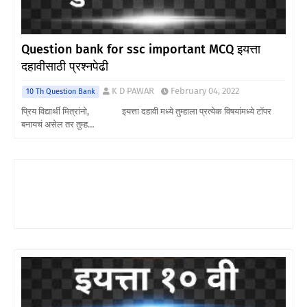
Question bank for ssc important MCQ इयत्ता
दहावीसाठी प्रश्नपेढी
K D PAWAR
February 04, 2022
10 Th Question Bank
प्रिय विद्यार्थी मित्रांनो, इयत्ता दहावी मध्ये तुम्हाला प्रत्येक विषयांमध्ये टॉपर
बनायचं असेल तर तुम्ह…